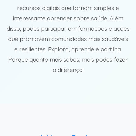
recursos digitais que tornam simples e
Mass Training SBV
interessante aprender sobre saúde. Além
by Young2HL |
disso, podes participar em formações e ações
AHBVO 📍 21 de
que promovem comunidades mais saudáveis
março de 2026 na
e resilientes. Explora, aprende e partilha.
Ortigosa
Porque quanto mais sabes, mais podes fazer
a diferença!
Um dia dedicado à aprendizagem
que salva vidas! 💙 O Mass Training
SBV by Young2HL reuniu jovens e
especialistas numa experiência
prática e interativa em Suporte
Básico de Vida, promovendo
competências essenciais para agir
em situações de emergência 🚑✨