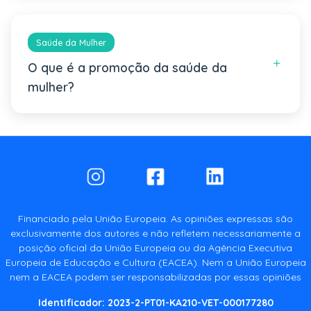
Saúde da Mulher
O que é a promoção da saúde da
mulher?
A promoção da saúde da mulher consiste em
ações e políticas que ajudam as mulheres a
ganhar mais controlo sobre a própria saúde e a
melhorá-la ao longo da vida. Baseia-se nos
princípios da promoção da saúde da OMS —
capacitar, criar condições favoráveis e reduzir
Financiado pela União Europeia. As opiniões expressas são
desigualdades — aplicados às necessidades
exclusivamente dos autores e não refletem necessariamente a
específicas das mulheres.
posição oficial da União Europeia ou da Agência Executiva
A Organização Mundial da Saúde destaca que a
Europeia de Educação e Cultura (EACEA). Nem a União Europeia
saúde da mulher vai muito além da saúde
nem a EACEA podem ser responsabilizadas por essas opiniões
reprodutiva: envolve bem estar físico e mental,
Identificador: 2023-2-PT01-KA210-VET-000177280